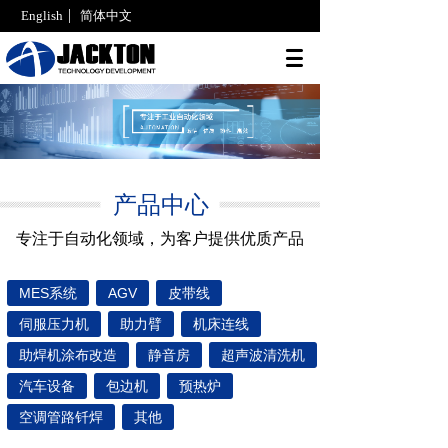
English
简体中文
邮箱登录
产品中心
专注于自动化领域，为客户提供优质产品
MES系统
AGV
皮带线
伺服压力机
助力臂
机床连线
助焊机涂布改造
静音房
超声波清洗机
汽车设备
包边机
预热炉
空调管路钎焊
其他