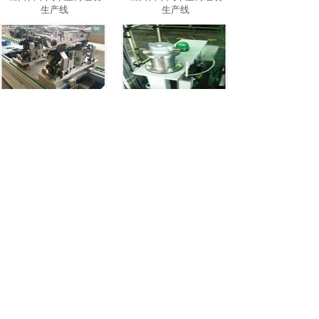
生产线
生产线
工装夹具
汽车部件组装设备
1
2
末页 >>
电话：+86-22-84932612-605
传真：022-84932613
手机：13920604191
地址: 天津市津南区八里台工业园丰泽三大道增8
号
E-mail: sales@jackton.cn
sunjipeng@jackton.cn