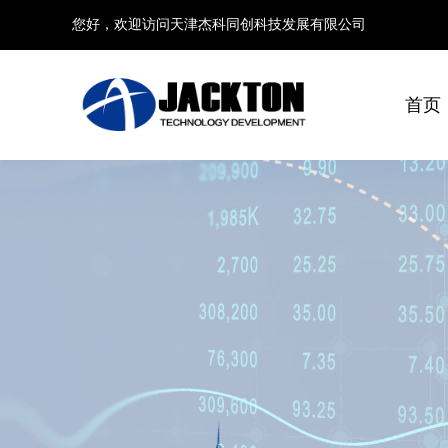
您好，欢迎访问天津杰科同创科技发展有限公司
首页